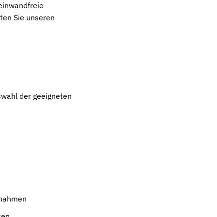
einwandfreie
lten Sie unseren
swahl der geeigneten
aßnahmen
ten