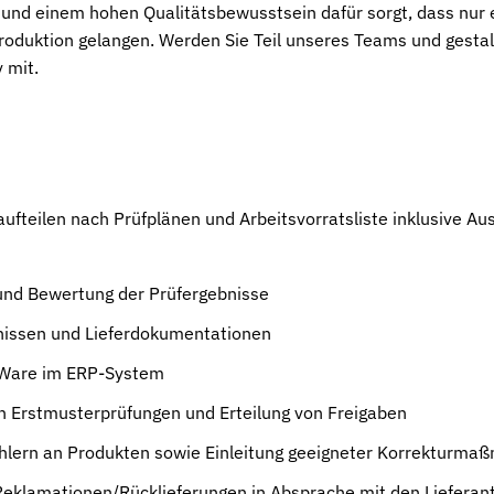
 und einem hohen Qualitätsbewusstsein dafür sorgt, dass nur 
Produktion gelangen. Werden Sie Teil unseres Teams und gesta
v mit.
ufteilen nach Prüfplänen und Arbeitsvorratsliste inklusive Au
nd Bewertung der Prüfergebnisse
nissen und Lieferdokumentationen
 Ware im ERP-System
n Erstmusterprüfungen und Erteilung von Freigaben
hlern an Produkten sowie Einleitung geeigneter Korrekturm
Reklamationen/Rücklieferungen in Absprache mit den Lieferan