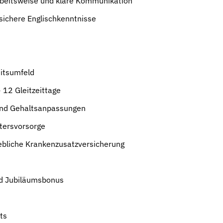
rbeitsweise und klare Kommunikation
ichere Englischkenntnisse
eitsumfeld
 12 Gleitzeittage
und Gehaltsanpassungen
tersvorsorge
ebliche Krankenzusatzversicherung
n
d Jubiläumsbonus
ts