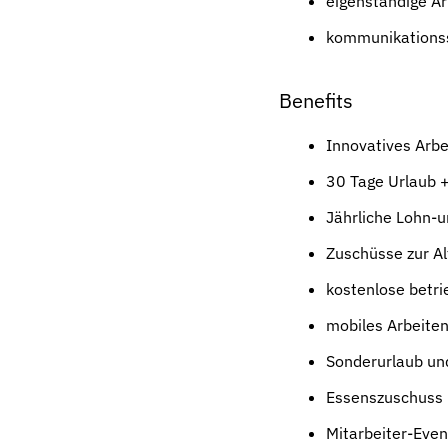
eigenständige A
kommunikationss
Benefits
Innovatives Arb
30 Tage Urlaub +
Jährliche Lohn-
Zuschüsse zur Al
kostenlose betri
mobiles Arbeite
Sonderurlaub un
Essenszuschuss
Mitarbeiter-Even