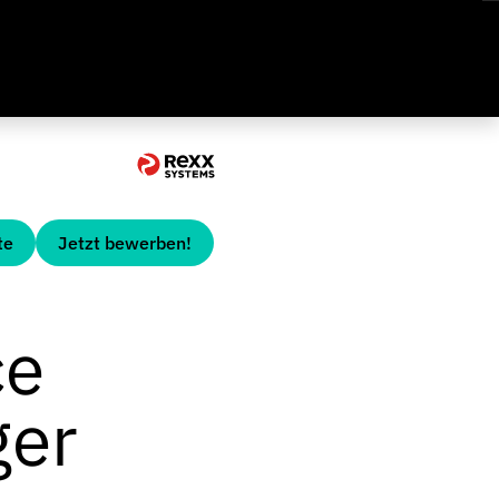
te
Jetzt bewerben!
ce
ger