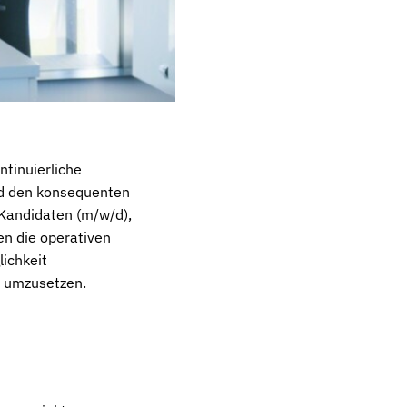
tinuierliche
und den konsequenten
 Kandidaten (m/w/d),
en die operativen
lichkeit
e umzusetzen.