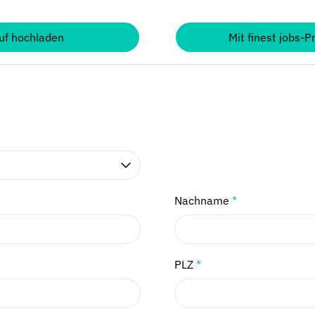
uf hochladen
Mit finest jobs-P
Nachname
*
PLZ
*