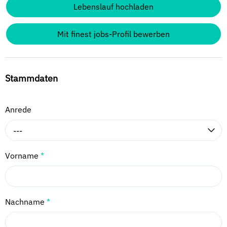
Lebenslauf hochladen
Mit finest jobs-Profil bewerben
Stammdaten
Anrede
---
Vorname
*
Nachname
*